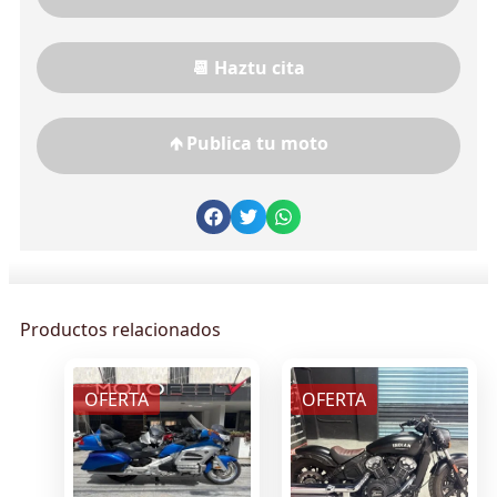
📆 Haztu cita
🡹 Publica tu moto
Productos relacionados
OFERTA
OFERTA