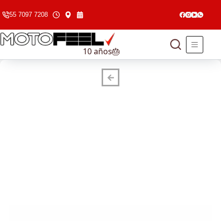
55 7097 7208
10 años🎂