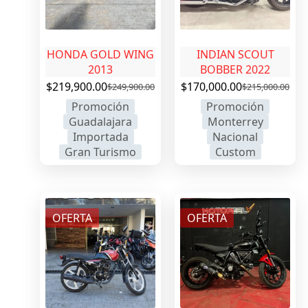
HONDA GOLD WING
INDIAN SCOUT
2013
BOBBER 2022
$
219,900.00
$
170,000.00
$
249,900.00
$
215,000.00
Promoción
Promoción
Guadalajara
Monterrey
Importada
Nacional
Gran Turismo
Custom
OFERTA
OFERTA