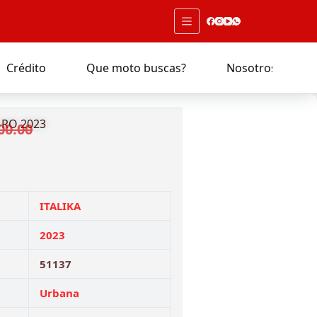
Crédito
Que moto buscas?
Nosotros
 RO 2023
00.00
ITALIKA
2023
51137
Urbana