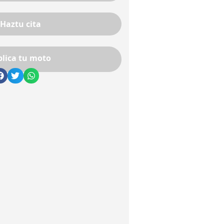
 Haztu cita
blica tu moto