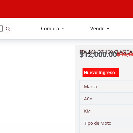
Compra
Vende
ITALIKA DT 150 CLASICA
$
12,000.00
$
14,0
Nuevo Ingreso
Marca
Año
KM
Tipo de Moto