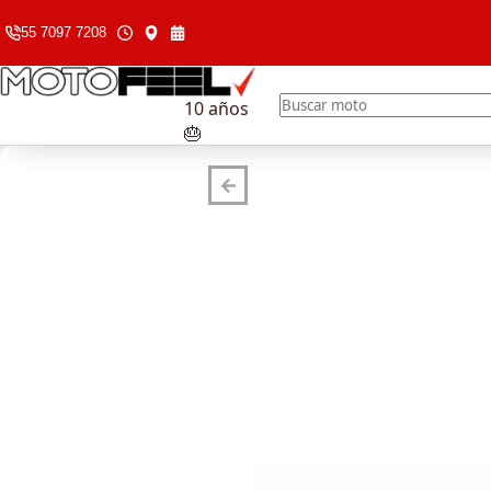
55 7097 7208
10 años
🎂