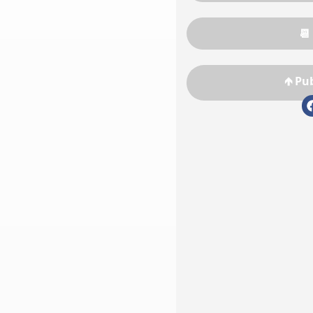
📆
🡹 Pu