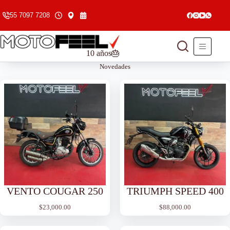
Saltar
al
55 7097 7208
contenido
10 años🎂
Novedades
VENTO COUGAR 250
TRIUMPH SPEED 400
$
23,000.00
$
88,000.00