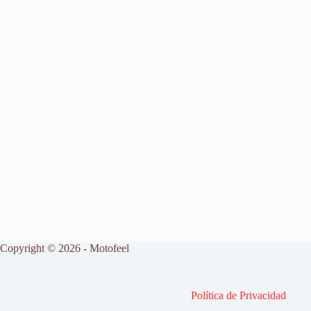
bo
to
ail
re
ok
do
n
Copyright © 2026 - Motofeel
Política de Privacidad