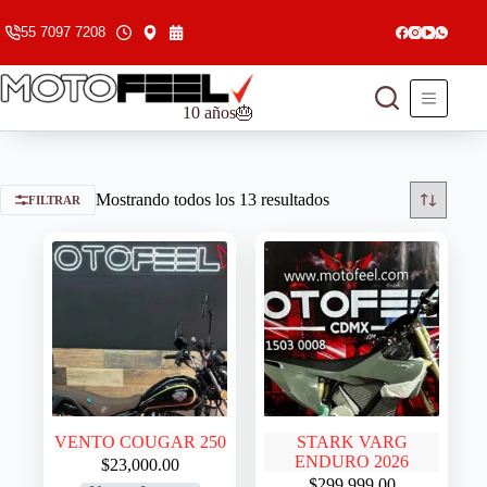
55 7097 7208
10 años🎂
Mostrando todos los 13 resultados
FILTRAR
VENTO COUGAR 250
STARK VARG
ENDURO 2026
$
23,000.00
$
299,999.00