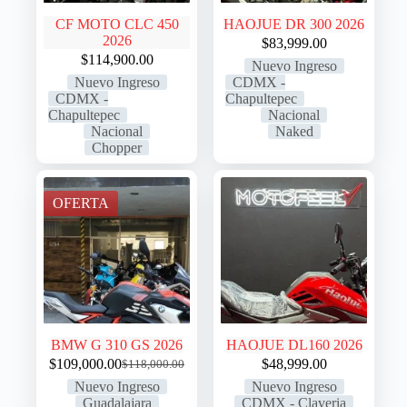
CF MOTO CLC 450
HAOJUE DR 300 2026
2026
$
83,999.00
$
114,900.00
Nuevo Ingreso
Nuevo Ingreso
CDMX -
CDMX -
Chapultepec
Chapultepec
Nacional
Nacional
Naked
Chopper
OFERTA
BMW G 310 GS 2026
HAOJUE DL160 2026
$
109,000.00
$
48,999.00
$
118,000.00
Nuevo Ingreso
Nuevo Ingreso
Guadalajara
CDMX - Claveria