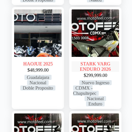
HAOJUE 2025
STARK VARG
ENDURO 2026
$
48,999.00
$
299,999.00
Guadalajara
Nacional
Nuevo Ingreso
Doble Proposito
CDMX -
Chapultepec
Nacional
Enduro